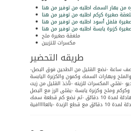
ه من بهار السمك اطلبه من توفير من هنا
عقة صغيرة كركم اطلبه من توفير من هنا
يرة فلفل أسود اطلبه من توفير من هنا
يرة كزبرة يابسة اطلبه من توفير من هنا
ملعقة صغيرة ملح
مكسرات للتزيين
طريقه التحضير
-كأس ونص رز ( ابو سيوف) يغسل جيداً وينقع بالماء الساخن لمدة نصف ساعة -نضع القليل من الطحين فوق البصل
الملح وبهارات السمك وكمون والكزبرة اليابسة
 -نقلي المكسرات للزينه -نأخذ القليل من زيت
ركم وملح وكزبرة يابسة -يقلى الرز مع البصل
والتوابل جيداً -نضع كأس ونصف من الماء الساخن ويترك على نار هادئة لمدة 10 دقائق -ثم نضع كم قطعة سمك
زبدة -بالعااااافية