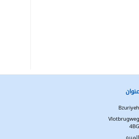
نوان
Bzuriye
Vlotbrugwe
4B
لميره