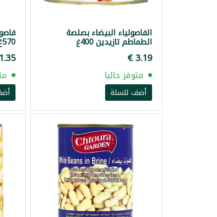
الفاصولياء البيضاء بصلصة
فاصول
الطماطم تازيدين 400غ
570غ
متوفر حاليا
مت
أضف للسلة
أضف