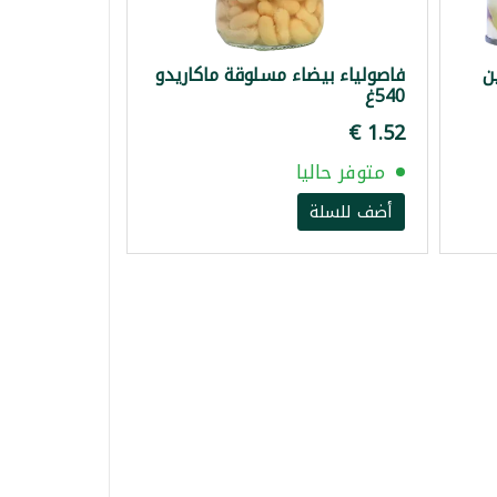
ن
فاصولياء بيضاء مسلوقة ماكاريدو
540غ
متوفر حاليا
أضف للسلة